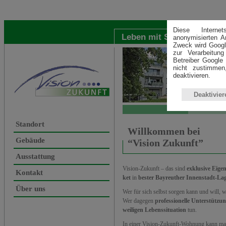
Diese Interne
Leben mit Sicherheit und 
anonymisierten A
Zweck wird Googl
zur Verarbeitun
Betreiber Google 
nicht zustimme
deaktivieren.
Deaktivier
Standort
Willkommen bei
Gebäude
“Vision Zukunft”
Ausstattung
Vision-Zukunft – das sind
exklusive Eig
Kontakt
ket
in
bester Bayreuther Innenstadt-La
Über uns
Wer für sich selbst sorgen kann und will, 
Wer dagegen
professionelle Unterstützu
weiligen Lebenssituation
tun.
In einer Vision-Zukunft-Wohnung kann man 